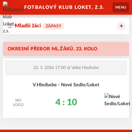
FOTBALOVÝ KLUB LOKET, Z.S.
MENU
Mladší žáci
ZÁPASY
OKRESNÍ PŘEBOR ML.ŽÁKŮ, 23. KOLO
22. 5. 2026 17:00
@ Velká Hleďsebe
V.Hleďsebe - Nové Sedlo/Loket
4 : 10